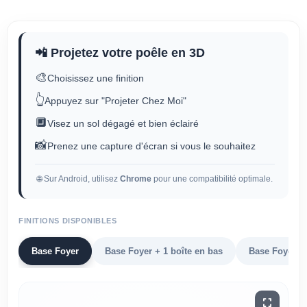
📲 Projetez votre poêle en 3D
🎨
Choisissez une finition
👆
Appuyez sur "Projeter Chez Moi"
🔲
Visez un sol dégagé et bien éclairé
📸
Prenez une capture d'écran si vous le souhaitez
🌐 Sur Android, utilisez
Chrome
pour une compatibilité optimale.
FINITIONS DISPONIBLES
Base Foyer
Base Foyer + 1 boîte en bas
Base Foyer + 