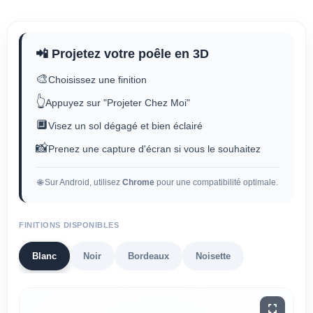
📲 Projetez votre poêle en 3D
🎨
Choisissez une finition
👆
Appuyez sur "Projeter Chez Moi"
🔲
Visez un sol dégagé et bien éclairé
📸
Prenez une capture d'écran si vous le souhaitez
🌐 Sur Android, utilisez
Chrome
pour une compatibilité optimale.
FINITIONS DISPONIBLES
Blanc
Noir
Bordeaux
Noisette