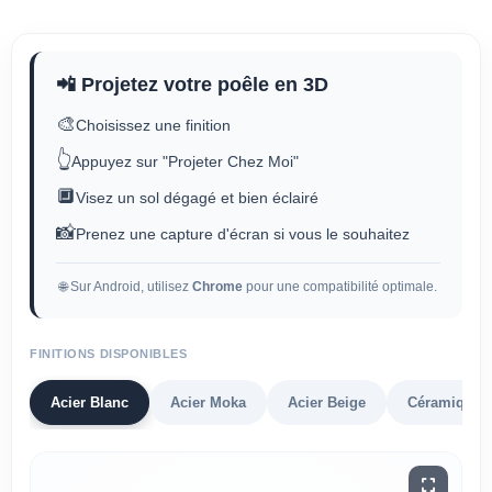
📲 Projetez votre poêle en 3D
🎨
Choisissez une finition
👆
Appuyez sur "Projeter Chez Moi"
🔲
Visez un sol dégagé et bien éclairé
📸
Prenez une capture d'écran si vous le souhaitez
🌐 Sur Android, utilisez
Chrome
pour une compatibilité optimale.
FINITIONS DISPONIBLES
Acier Blanc
Acier Moka
Acier Beige
Céramique 