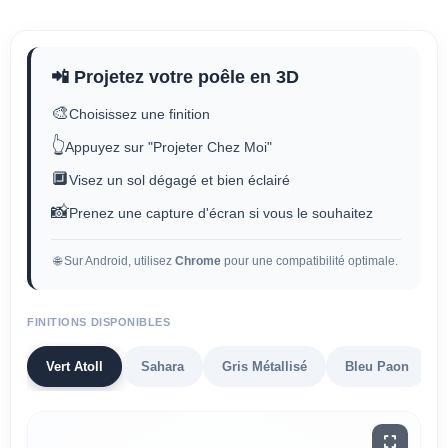
📲 Projetez votre poêle en 3D
🎨
Choisissez une finition
👆
Appuyez sur "Projeter Chez Moi"
🔲
Visez un sol dégagé et bien éclairé
📸
Prenez une capture d'écran si vous le souhaitez
🌐 Sur Android, utilisez
Chrome
pour une compatibilité optimale.
FINITIONS DISPONIBLES
Vert Atoll
Sahara
Gris Métallisé
Bleu Paon