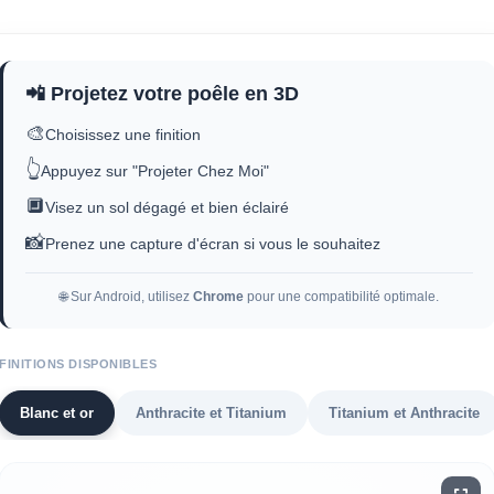
📲 Projetez votre poêle en 3D
🎨
Choisissez une finition
👆
Appuyez sur "Projeter Chez Moi"
🔲
Visez un sol dégagé et bien éclairé
📸
Prenez une capture d'écran si vous le souhaitez
🌐 Sur Android, utilisez
Chrome
pour une compatibilité optimale.
FINITIONS DISPONIBLES
Blanc et or
Anthracite et Titanium
Titanium et Anthracite